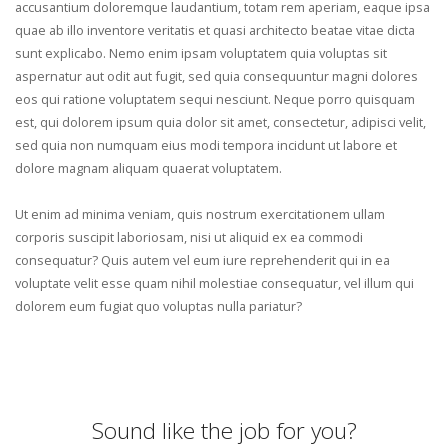
accusantium doloremque laudantium, totam rem aperiam, eaque ipsa
quae ab illo inventore veritatis et quasi architecto beatae vitae dicta
sunt explicabo. Nemo enim ipsam voluptatem quia voluptas sit
aspernatur aut odit aut fugit, sed quia consequuntur magni dolores
eos qui ratione voluptatem sequi nesciunt. Neque porro quisquam
est, qui dolorem ipsum quia dolor sit amet, consectetur, adipisci velit,
sed quia non numquam eius modi tempora incidunt ut labore et
dolore magnam aliquam quaerat voluptatem.
Ut enim ad minima veniam, quis nostrum exercitationem ullam
corporis suscipit laboriosam, nisi ut aliquid ex ea commodi
consequatur? Quis autem vel eum iure reprehenderit qui in ea
voluptate velit esse quam nihil molestiae consequatur, vel illum qui
dolorem eum fugiat quo voluptas nulla pariatur?
Sound like the job for you?