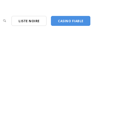
LISTE NOIRE
CASINO FIABLE