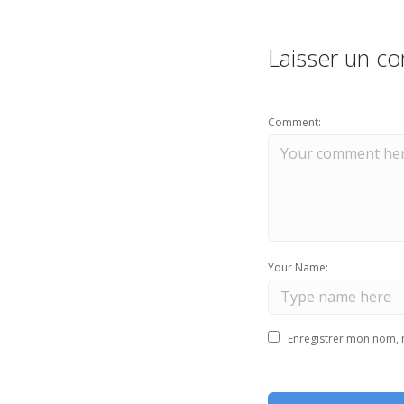
Laisser un c
Comment:
Your Name:
Enregistrer mon nom, 