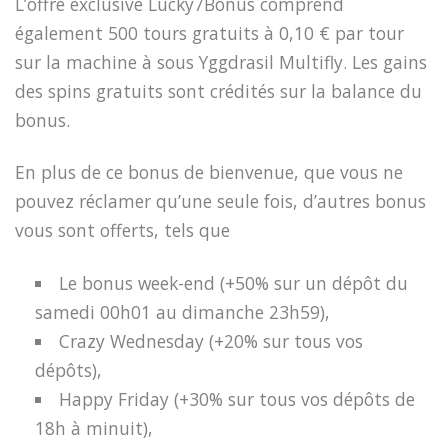
L’offre exclusive Lucky7Bonus comprend
également 500 tours gratuits à 0,10 € par tour
sur la machine à sous Yggdrasil Multifly. Les gains
des spins gratuits sont crédités sur la balance du
bonus.
En plus de ce bonus de bienvenue, que vous ne
pouvez réclamer qu’une seule fois, d’autres bonus
vous sont offerts, tels que
Le bonus week-end (+50% sur un dépôt du
samedi 00h01 au dimanche 23h59),
Crazy Wednesday (+20% sur tous vos
dépôts),
Happy Friday (+30% sur tous vos dépôts de
18h à minuit),