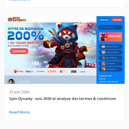
25 juin 2026
Spin Dynasty : avis 2026 et analyse des termes & conditions
Read More