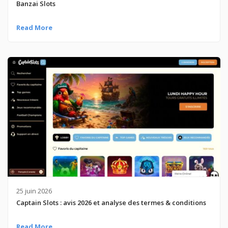
Banzai Slots
Read More
25 juin 2026
Captain Slots : avis 2026 et analyse des termes & conditions
Read More