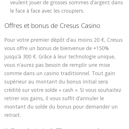
veulent jouer de grosses sommes d’argent dans
le face à face avec les croupiers.
Offres et bonus de Cresus Casino
Pour votre premier dépôt d’au moins 20 €, Cresus
vous offre un bonus de bienvenue de +150%
jusqu’à 300 €. Grâce à leur technologie unique,
vous n’aurez pas besoin de remplir une mise
comme dans un casino traditionnel. Tout gain
supérieur au montant du bonus initial sera
crédité sur votre solde « cash ». Si vous souhaitez
retirer vos gains, il vous suffit d’annuler le
montant du solde du bonus pour demander un
retrait.