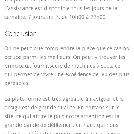
L’assistance est disponible tous les jours de la
semaine, 7 jours sur 7, de 10h00 à 22h00.
Conclusion
On ne peut que comprendre la place que ce casino
occupe parmi les meilleurs. On peut y trouver les
principaux fournisseurs de machines à sous, ce
qui permet de vivre une expérience de jeu des plus
agréables.
La plate-forme est très agréable à naviguer et le
design est de grande qualité. En entrant sur le
site, ce qui attire le plus notre attention est la
grande bande de défilement en haut qui nous
offre les différentes promotions et mises à jour