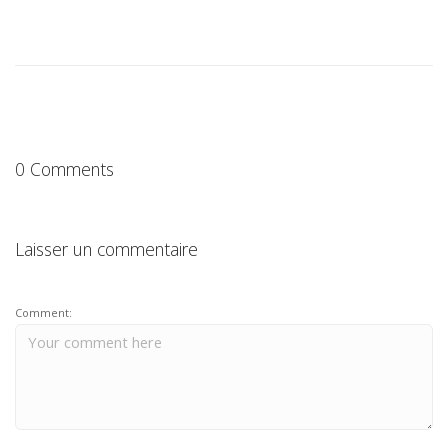
0 Comments
Laisser un commentaire
Comment: