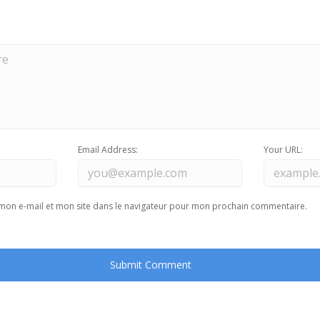
Email Address:
Your URL:
mon e-mail et mon site dans le navigateur pour mon prochain commentaire.