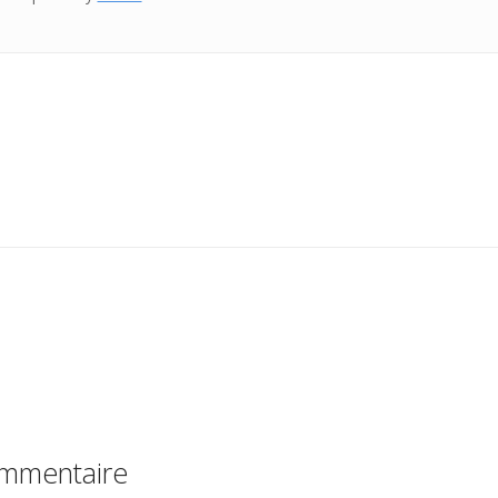
ommentaire