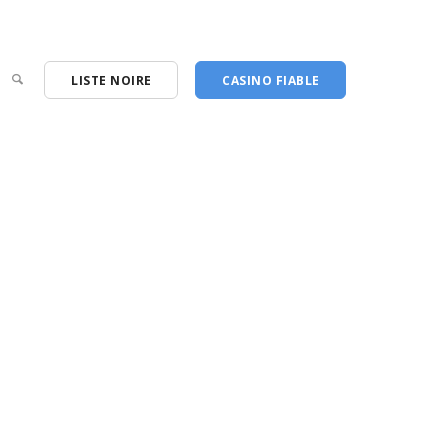
LISTE NOIRE
CASINO FIABLE