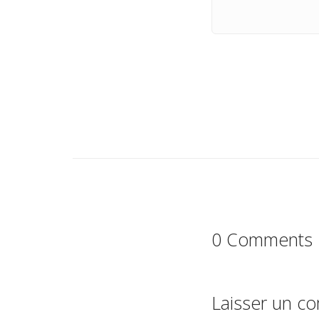
0 Comments
Laisser un c