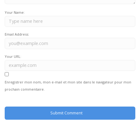
Your Name:
Email Address:
Your URL:
Enregistrer mon nom, mon e-mail et mon site dans le navigateur pour mon
prochain commentaire.