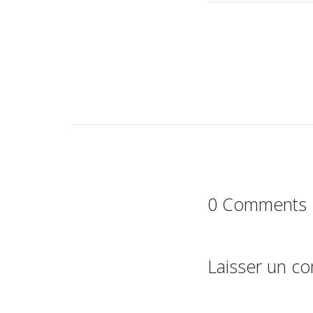
0 Comments
Laisser un c