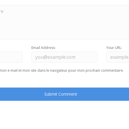
Email Address:
Your URL:
mon e-mail et mon site dans le navigateur pour mon prochain commentaire.