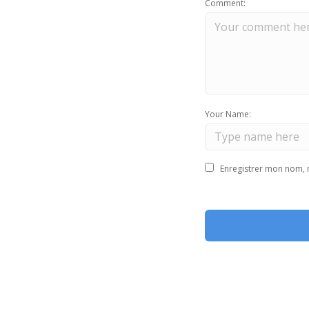
Comment:
Your Name:
Enregistrer mon nom, 