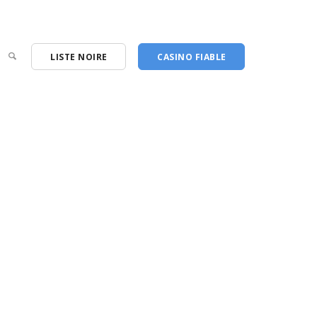
LISTE NOIRE
CASINO FIABLE