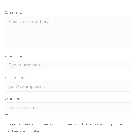
Comment:
Your Name:
Email Address:
Your URL:
Enregistrer mon nom, mon e-mail et mon site dans le navigateur pour mon
prochain commentaire.