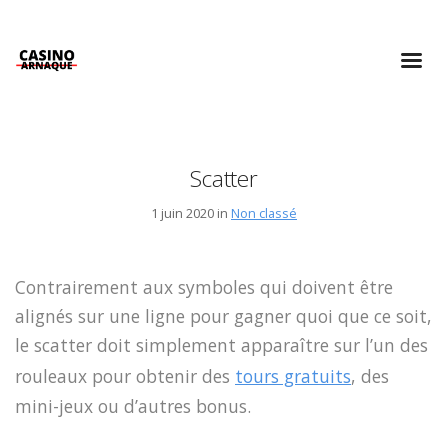
Scatter
1 juin 2020 in
Non classé
Contrairement aux symboles qui doivent être
alignés sur une ligne pour gagner quoi que ce soit,
le scatter doit simplement apparaître sur l’un des
rouleaux pour obtenir des
tours gratuits
, des
mini-jeux ou d’autres bonus.