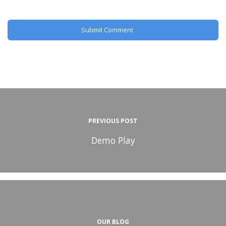
PREVIOUS POST
Demo Play
OUR BLOG