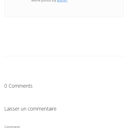
0 Comments
Laisser un commentaire
Comment: